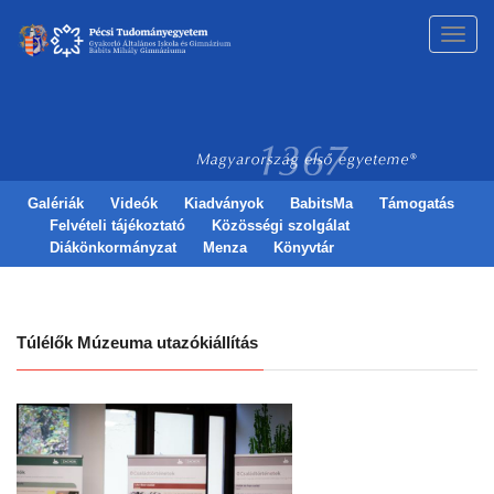
Toggl
navig
Galériák
Videók
Kiadványok
BabitsMa
Támogatás
Felvételi tájékoztató
Közösségi szolgálat
Diákönkormányzat
Menza
Könyvtár
Túlélők Múzeuma utazókiállítás