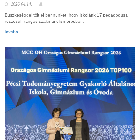
2026.04.14.
Büszkeséggel tölt el bennünket, hogy iskolánk 17 pedagógusa
részesült rangos szakmai elismerésben.
tovább...