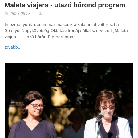
Maleta viajera - utazó bőrönd program
2026.06.23.
Intézményünk idén immár második alkalommal vett részt a
Spanyol Nagykövetség Oktatási Irodája által szervezett „Maleta
viajera – Utazó bőrönd” programban.
tovább...