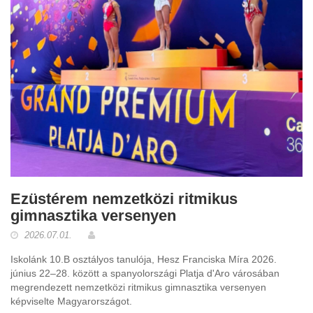
Ezüstérem nemzetközi ritmikus
gimnasztika versenyen
2026.07.01.
Iskolánk 10.B osztályos tanulója, Hesz Franciska Míra 2026.
június 22–28. között a spanyolországi Platja d'Aro városában
megrendezett nemzetközi ritmikus gimnasztika versenyen
képviselte Magyarországot.