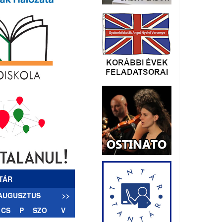
TÁR
 AUGUSZTUS
>>
CS
P
SZO
V