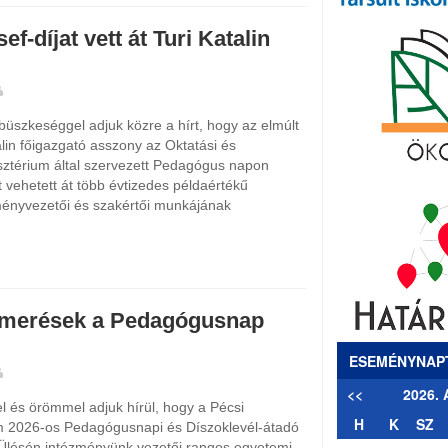
f-díjat vett át Turi Katalin
üszkeséggel adjuk közre a hírt, hogy az elmúlt
lin főigazgató asszony az Oktatási és
ztérium által szervezett Pedagógus napon
t vehetett át több évtizedes példaértékű
ményvezetői és szakértői munkájának
smerések a Pedagógusnap
ESEMÉNYNAP
<<
2026.
 és örömmel adjuk hírül, hogy a Pécsi
H
K
SZ
2026-os Pedagógusnapi és Díszoklevél-átadó
Ülésén intézményünk vezetői rangos egyetemi