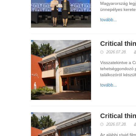
Magyarország legj
ünnepélyes keretek
tovább...
Critical thi
2026.07.28.
Visszatekintve a Cr
tehetséggondozó 
találkozóról készült
tovább...
Critical thi
2026.07.28.
Az alábbi rövid fil