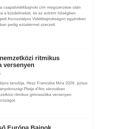
 a csapatvidékbajnoki cím megszerzése után
tta a küzdelmeket, és az extrém hőségben
edi Korosztályos Vidékbajnokságon egyéniben
ban pedig ezüstérmet szerzett.
nemzetközi ritmikus
a versenyen
ályos tanulója, Hesz Franciska Míra 2026. június
anyolországi Platja d'Aro városában
etközi ritmikus gimnasztika versenyen
országot.
ő Európa Bajnok