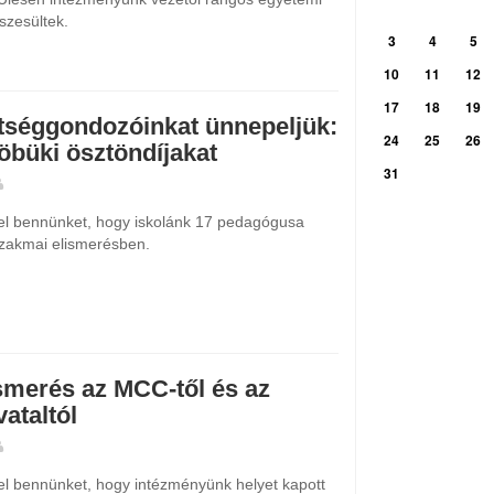
szesültek.
3
4
5
10
11
12
17
18
19
etséggondozóinkat ünnepeljük:
24
25
26
öbüki ösztöndíjakat
31
 el bennünket, hogy iskolánk 17 pedagógusa
szakmai elismerésben.
smerés az MCC-től és az
vataltól
el bennünket, hogy intézményünk helyet kapott