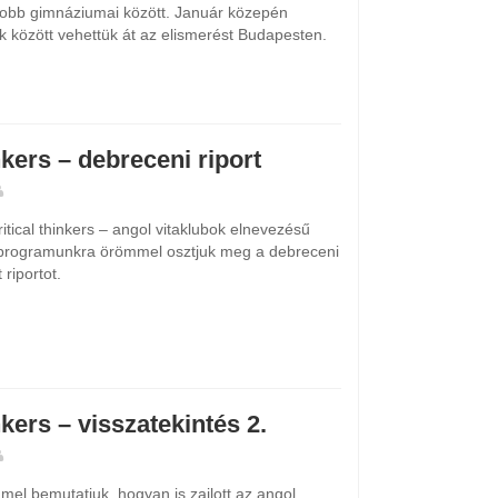
obb gimnáziumai között. Január közepén
 között vehettük át az elismerést Budapesten.
nkers – debreceni riport
itical thinkers – angol vitaklubok elnevezésű
programunkra örömmel osztjuk meg a debreceni
 riportot.
nkers – visszatekintés 2.
mmel bemutatjuk, hogyan is zajlott az angol