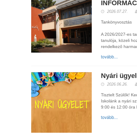
INFORMÁC
2026.07.27.
Tankönyvosztás
A 2026/2027-es tan
tanulója, közeli h
rendelkező harmad
tovább...
Nyári ügyel
2026.06.26.
Tisztelt Szülők! K
Iskolánk a nyári sz
9:00 és 12:00 óra 
tovább...