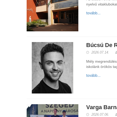
nyelvű vitaklubok
tovább...
Búcsú De Re
2026.07.14.
Mély megrendülésse
iskolánk örökös tag
tovább...
Varga Barna
2026.07.06.