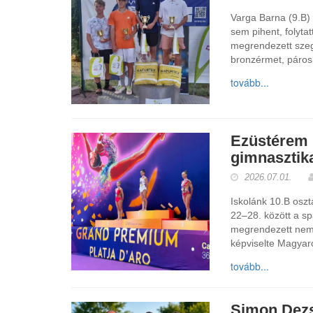
Varga Barna (9.B)
sem pihent, folyta
megrendezett szeg
bronzérmet, páros
tovább...
Ezüstérem 
gimnasztik
2026.07.01.
Iskolánk 10.B oszt
22–28. között a sp
megrendezett nemz
képviselte Magyar
tovább...
Simon Dezs