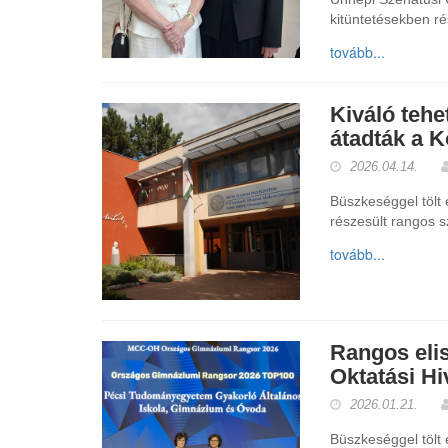
kitüntetésekben ré
tovább...
Kiváló teh
átadták a K
2026.04.14.
Büszkeséggel tölt
részesült rangos 
tovább...
Rangos eli
Oktatási Hi
2026.01.21.
Büszkeséggel tölt 