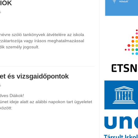
IÓK
évre szóló tankönyvek átvételére az iskola
ozzátartozója vagy írásos meghatalmazással
ik személy jogosult.
et és vizsgaidőpontok
edves Diákok!
ünet ideje alatt az alábbi napokon tart ügyeletet
között: