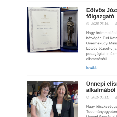
Eötvös Józse
főigazgató
2026.06.16.
Nagy örömmel és b
hétvégén Turi Kata
Gyermekügyi Minis
Eötvös József-díja
pedagógiai, intéz
elismeréséül.
tovább...
Ünnepi eli
alkalmából
2026.06.11.
Nagy büszkeséggel
Tudományegyetem 
Ünnepi Szenátusi 