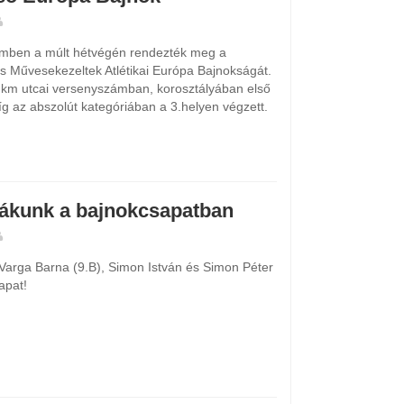
eimben a múlt hétvégén rendezték meg a
és Művesekezeltek Atlétikai Európa Bajnokságát.
km utcai versenyszámban, korosztályában első
míg az abszolút kategóriában a 3.helyen végzett.
iákunk a bajnokcsapatban
 Varga Barna (9.B), Simon István és Simon Péter
apat!