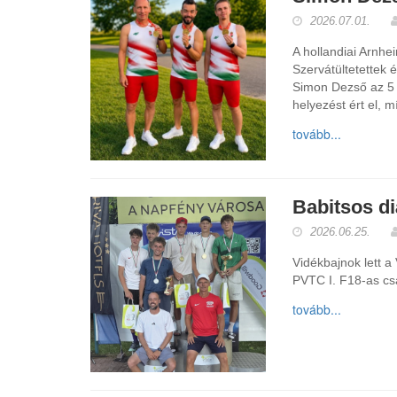
2026.07.01.
A hollandiai Arnh
Szervátültetettek 
Simon Dezső az 5 
helyezést ért el, 
tovább...
Babitsos d
2026.06.25.
Vidékbajnok lett a
PVTC I. F18-as cs
tovább...