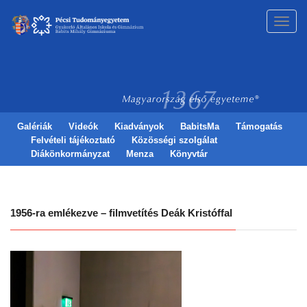
Toggl
navig
Galériák
Videók
Kiadványok
BabitsMa
Támogatás
Felvételi tájékoztató
Közösségi szolgálat
Diákönkormányzat
Menza
Könyvtár
1956-ra emlékezve – filmvetítés Deák Kristóffal