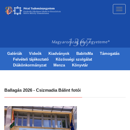
Toggl
navig
Galériák
Videók
Kiadványok
BabitsMa
Támogatás
Felvételi tájékoztató
Közösségi szolgálat
Diákönkormányzat
Menza
Könyvtár
Ballagás 2026 - Csizmadia Bálint fotói