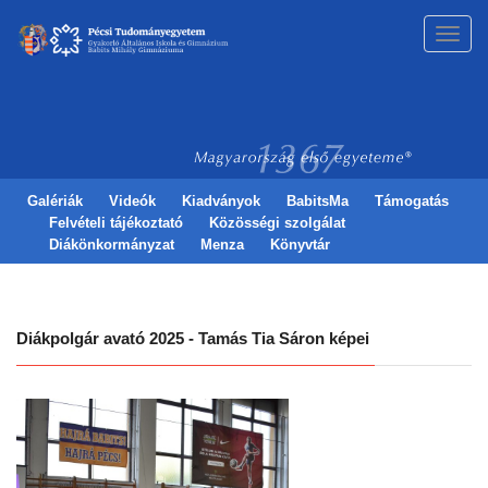
Toggl
navig
Galériák
Videók
Kiadványok
BabitsMa
Támogatás
Felvételi tájékoztató
Közösségi szolgálat
Diákönkormányzat
Menza
Könyvtár
Diákpolgár avató 2025 - Tamás Tia Sáron képei