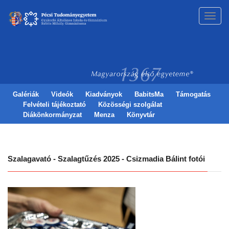
Toggl
navig
Galériák
Videók
Kiadványok
BabitsMa
Támogatás
Felvételi tájékoztató
Közösségi szolgálat
Diákönkormányzat
Menza
Könyvtár
Szalagavató - Szalagtűzés 2025 - Csizmadia Bálint fotói