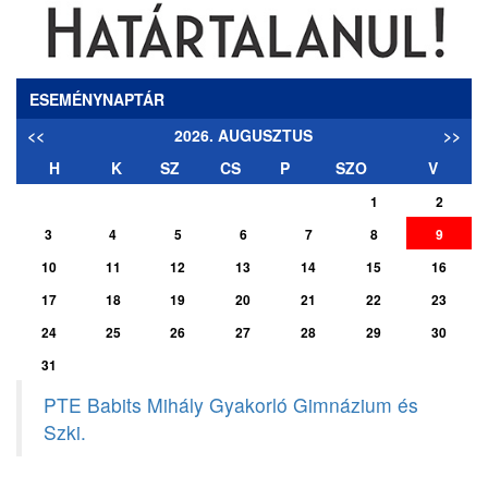
ESEMÉNYNAPTÁR
<<
2026. AUGUSZTUS
>>
H
K
SZ
CS
P
SZO
V
1
2
3
4
5
6
7
8
9
10
11
12
13
14
15
16
17
18
19
20
21
22
23
24
25
26
27
28
29
30
31
PTE Babits Mihály Gyakorló Gimnázium és
Szki.