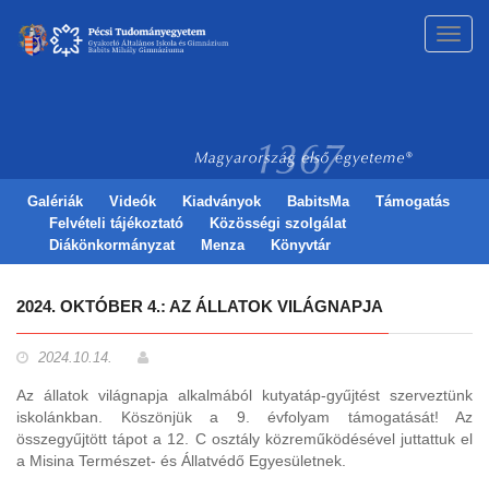
Toggl
navig
Galériák
Videók
Kiadványok
BabitsMa
Támogatás
Felvételi tájékoztató
Közösségi szolgálat
Diákönkormányzat
Menza
Könyvtár
2024. OKTÓBER 4.: AZ ÁLLATOK VILÁGNAPJA
2024.10.14.
Az állatok világnapja alkalmából kutyatáp-gyűjtést szerveztünk
iskolánkban. Köszönjük a 9. évfolyam támogatását! Az
összegyűjtött tápot a 12. C osztály közreműködésével juttattuk el
a Misina Természet- és Állatvédő Egyesületnek.