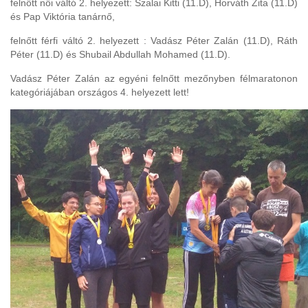
felnőtt női váltó 2. helyezett: Szalai Kitti (11.D), Horváth Zita (11.D)
és Pap Viktória tanárnő,
felnőtt férfi váltó 2. helyezett : Vadász Péter Zalán (11.D), Ráth
Péter (11.D) és Shubail Abdullah Mohamed (11.D).
Vadász Péter Zalán az egyéni felnőtt mezőnyben félmaratonon
kategóriájában országos 4. helyezett lett!