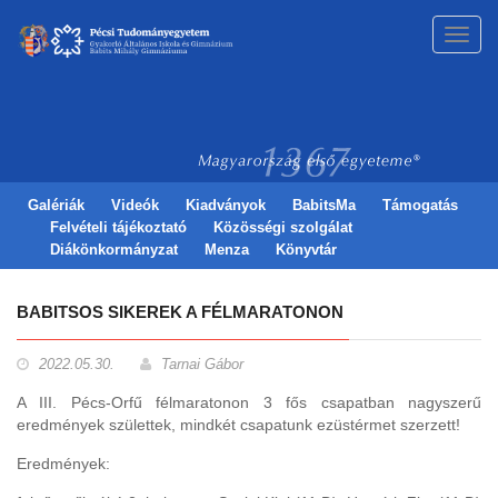
Toggl
navig
Galériák
Videók
Kiadványok
BabitsMa
Támogatás
Felvételi tájékoztató
Közösségi szolgálat
Diákönkormányzat
Menza
Könyvtár
BABITSOS SIKEREK A FÉLMARATONON
2022.05.30.
Tarnai Gábor
A III. Pécs-Orfű félmaratonon 3 fős csapatban nagyszerű
eredmények születtek, mindkét csapatunk ezüstérmet szerzett!
Eredmények: