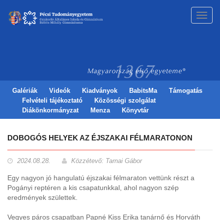
Toggl
navig
Galériák
Videók
Kiadványok
BabitsMa
Támogatás
Felvételi tájékoztató
Közösségi szolgálat
Diákönkormányzat
Menza
Könyvtár
DOBOGÓS HELYEK AZ ÉJSZAKAI FÉLMARATONON
2024.08.28.
Közzétevő: Tarnai Gábor
Egy nagyon jó hangulatú éjszakai félmaraton vettünk részt a
Pogányi reptéren a kis csapatunkkal, ahol nagyon szép
eredmények születtek.
Vegyes páros csapatban Papné Kiss Erika tanárnő és Horváth