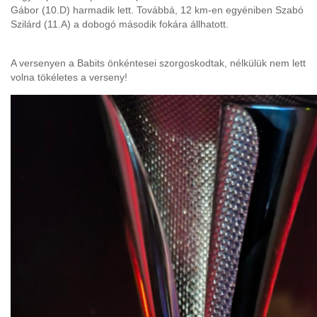
Gábor (10.D) harmadik lett. Továbbá, 12 km-en egyéniben Szabó
Szilárd (11.A) a dobogó második fokára állhatott.
A versenyen a Babits önkéntesei szorgoskodtak, nélkülük nem lett
volna tökéletes a verseny!