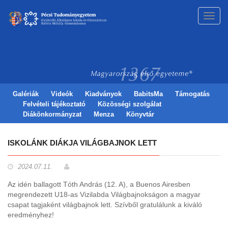
Toggl
navig
Galériák
Videók
Kiadványok
BabitsMa
Támogatás
Felvételi tájékoztató
Közösségi szolgálat
Diákönkormányzat
Menza
Könyvtár
ISKOLÁNK DIÁKJA VILÁGBAJNOK LETT
2024.07.11.
Az idén ballagott Tóth András (12. A), a Buenos Airesben
megrendezett U18-as Vizilabda Világbajnokságon a magyar
csapat tagjaként világbajnok lett. Szívből gratulálunk a kiváló
eredményhez!