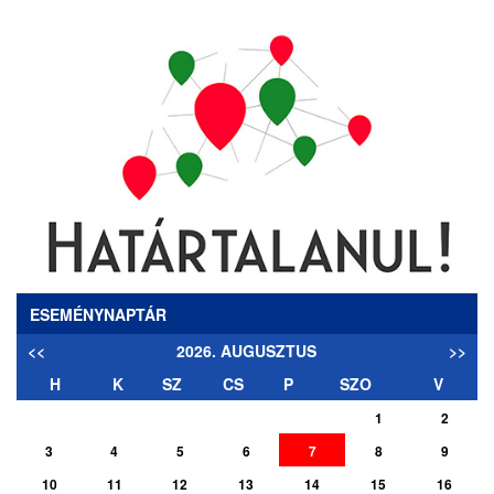
ESEMÉNYNAPTÁR
<<
2026. AUGUSZTUS
>>
H
K
SZ
CS
P
SZO
V
1
2
3
4
5
6
7
8
9
10
11
12
13
14
15
16