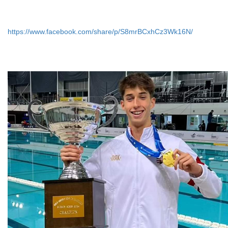
https://www.facebook.com/share/p/S8mrBCxhCz3Wk16N/