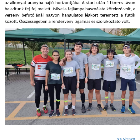
az alkonyat aranyba hajló horizontjába. A start után 11km-es távon
haladtunk fej-fej mellett. Mivel a fejlámpa használata kötelező volt, a
verseny befutójánál nagyon hangulatos légkört teremtett a futók
között. Összességében a rendezvény izgalmas és szórakoztató volt.
<< vissza