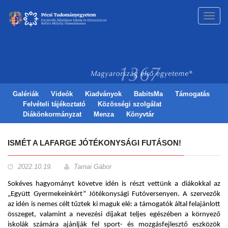
Toggl
navig
Galériák
Videók
Kiadványok
BabitsMa
Támogatás
Felvételi tájékoztató
Közösségi szolgálat
Diákönkormányzat
Menza
Könyvtár
ISMÉT A LAFARGE JÓTÉKONYSÁGI FUTÁSON!
2022.10.19.
Tarnai Gábor
Sokéves hagyományt követve idén is részt vettünk a diákokkal az
„Együtt Gyermekeinkért” Jótékonysági Futóversenyen. A szervezők
az idén is nemes célt tűztek ki maguk elé: a támogatók által felajánlott
összeget, valamint a nevezési díjakat teljes egészében a környező
iskolák számára ajánlják fel sport- és mozgásfejlesztő eszközök