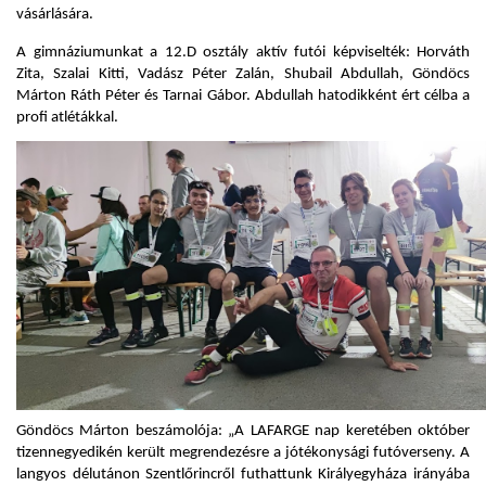
vásárlására.
A gimnáziumunkat a 12.D osztály aktív futói képviselték: Horváth
Zita, Szalai Kitti, Vadász Péter Zalán, Shubail Abdullah, Göndöcs
Márton Ráth Péter és Tarnai Gábor. Abdullah hatodikként ért célba a
profi atlétákkal.
Göndöcs Márton beszámolója: „A LAFARGE nap keretében október
tizennegyedikén került megrendezésre a jótékonysági futóverseny. A
langyos délutánon Szentlőrincről futhattunk Királyegyháza irányába