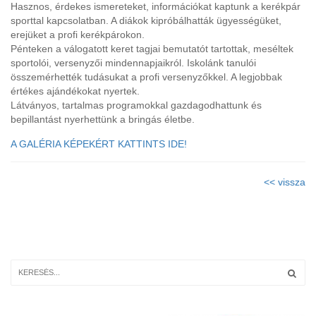
Hasznos, érdekes ismereteket, információkat kaptunk a kerékpár
sporttal kapcsolatban. A diákok kipróbálhatták ügyességüket,
erejüket a profi kerékpárokon.
Pénteken a válogatott keret tagjai bemutatót tartottak, meséltek
sportolói, versenyzői mindennapjaikról. Iskolánk tanulói
összemérhették tudásukat a profi versenyzőkkel. A legjobbak
értékes ajándékokat nyertek.
Látványos, tartalmas programokkal gazdagodhattunk és
bepillantást nyerhettünk a bringás életbe.
A GALÉRIA KÉPEKÉRT KATTINTS IDE!
<< vissza