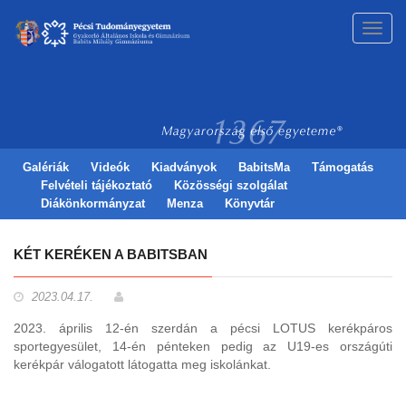
Toggl
navig
Galériák
Videók
Kiadványok
BabitsMa
Támogatás
Felvételi tájékoztató
Közösségi szolgálat
Diákönkormányzat
Menza
Könyvtár
KÉT KERÉKEN A BABITSBAN
2023.04.17.
2023. április 12-én szerdán a pécsi LOTUS kerékpáros
sportegyesület, 14-én pénteken pedig az U19-es országúti
kerékpár válogatott látogatta meg iskolánkat.