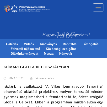
Toggl
navig
Galériák
Videók
Kiadványok
BabitsMa
Támogatás
Felvételi tájékoztató
Közösségi szolgálat
Diákönkormányzat
Menza
Könyvtár
KLÍMAREGGELI A 10. C OSZTÁLYBAN
2021.10.11.
Iskolavezetés
Iskolánk is csatlakozott
"A
Világ Legnagyobb Tanórája"
elnevezésű
oktatási projekthez, melyen keresztül minden
gyermek megismerheti a fenntartható fejlődést szolgáló
Globális Célokat. Ebben a programban m
inden évben egy-