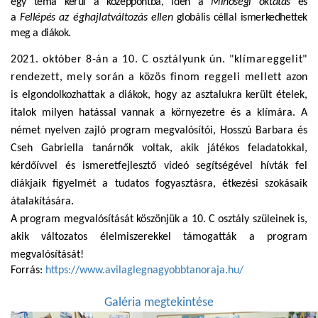
egy téma kerül a középpontba, idén
a
Minőségi oktatás
és
a
Fellépés
az éghajlatváltozás
ellen
globális céllal ismerkedhettek
meg a diákok.
2021. október 8-án a 10. C osztályunk
ún. "klímareggelit"
rendezett, mely során a közös finom reggeli mellett
azon
is elgondolkozhattak a diákok, hogy az asztalukra került ételek,
italok milyen hatással vannak a környezetre és a klímára. A
német nyelven zajló program megvalósítói, Hosszú Barbara és
Cseh Gabriella tanárnők voltak, akik játékos feladatokkal,
kérdőívvel és ismeretfejlesztő videó segítségével hívták fel
diákjaik figyelmét a tudatos fogyasztásra, étkezési szokásaik
átalakítására.
A program megvalósítását köszönjük a 10. C osztály szüleinek is,
akik változatos élelmiszerekkel támogatták a program
megvalósítását!
Forrás:
https://www.avilaglegnagyobbtanoraja.hu/
Galéria megtekintése