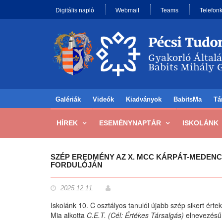
Digitális napló
Webmail
Teams
Telefon
Galériák
Videók
Kiadványok
BabitsMa
Tá
HÍREK
ESEMÉNYNAPTÁR
ISKOLÁNK
SZÉP EREDMÉNY AZ X. MCC KÁRPÁT-MEDENC
FORDULÓJÁN
2025.12.11.
Iskolánk 10. C osztályos tanulói újabb szép sikert értek
Mia alkotta
C.E.T. (Cél: Értékes Társalgás)
elnevezésű 