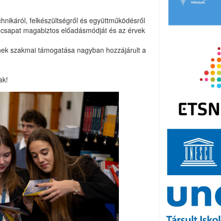
hnikáról, felkészültségről és együttműködésről
 a csapat magabiztos előadásmódját és az érvek
kinek szakmai támogatása nagyban hozzájárult a
nak!