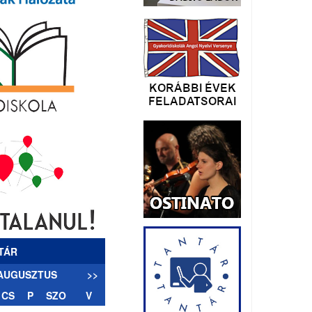
TÁR
 AUGUSZTUS
>>
CS
P
SZO
V