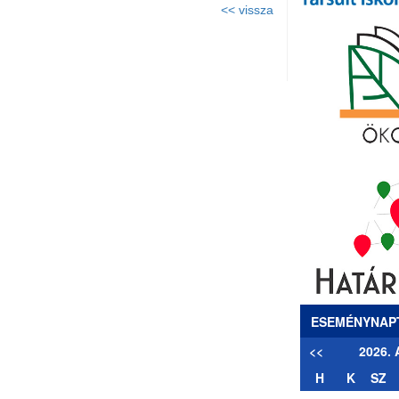
<< vissza
ESEMÉNYNAP
<<
2026.
H
K
SZ