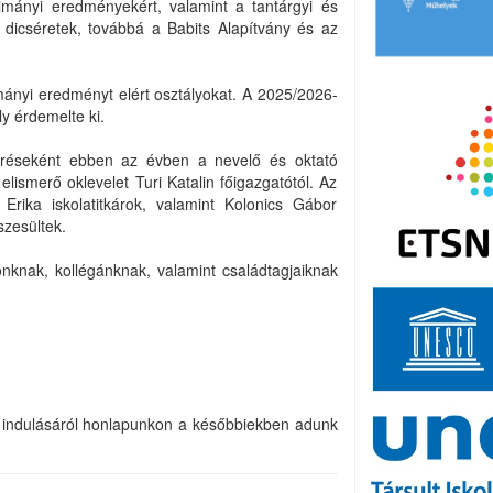
mányi eredményekért, valamint a tantárgyi és
i dicséretek, továbbá a Babits Alapítvány és az
lmányi eredményt elért osztályokat. A 2025/2026-
ly érdemelte ki.
eréseként ebben az évben a nevelő és oktató
lismerő oklevelet Turi Katalin főigazgatótól. Az
rika iskolatitkárok, valamint Kolonics Gábor
zesültek.
ónknak, kollégánknak, valamint családtagjaiknak
év indulásáról honlapunkon a későbbiekben adunk