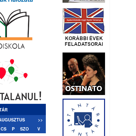
TÁR
 AUGUSZTUS
>>
CS
P
SZO
V