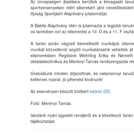
Az ünnepségen átadásra kerültek a kimagasló tanul
sportversenyeken elért sikerekért járó nevelőtestület
Ifjúság Sportjáért Alapítvány jutalomdíjai.
A Babits Alapítvány idén is jutalmazta a legjobb tanu
os tanévben ezt az elismerést a 10. D és a 11. F osztá
A tanév során végzett kiemelkedő munkájuk elism
munkát közvetlenül segítő munkatársaink vehettek át e
elismerésben Regősiné Wehrling Erika és Németh E
oktatástechnikus és Merényi Tamás rendszergazda rés
Gratulálunk minden díjazottnak, és valamennyi tanul
kellemes nyarat, jó pihenést kívánunk!
Az eseményen készült fotókért
katints IDE.
Fotó: Merényi Tamás
Iskolánk nyári ügyeleti rendjéről és a következő tan
tájékoztatást.