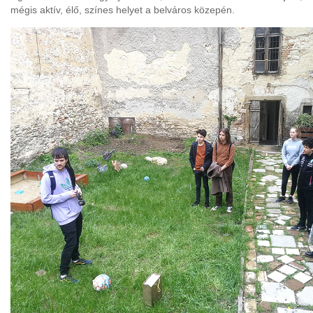
mégis aktív, élő, színes helyet a belváros közepén.