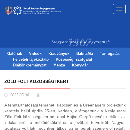
Toggl
navig
Galériák
Videók
Kiadványok
BabitsMa
Támogatás
Felvételi tájékoztató
Közösségi szolgálat
Diákönkormányzat
Menza
Könyvtár
ZÖLD FOLT KÖZÖSSÉGI KERT
2023.05.04.
A fenntarthatósági témahét kapcsán és a Greenagers projektünk
keretein belül április 25-én, kedden, ellátogattunk a Király utcai
Zöld Folt közösségi kertbe, ahol Hajba Gergő mesélt nekünk az
indulásukról, a működésükről és a jövőbeli terveikről. Nagyon
izgalmas volt látni egy ilyen titkos, az emberek szeme elől rejtett,