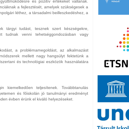
yüttműködésre és pozitív értékeket vallanak.
nciáknak a fejlesztését, amelyek szükségesek a
polgári léthez, a társadalmi beilleszkedéshez, a
ek tárgyi tudást, tesznek szert készségekre,
észt tudnak venni tehetséggondozásban vagy
dolkodást, a problémamegoldást, az alkalmazást
ódszerek mellett nagy hangsúlyt fektetünk a
szertani és technológiai eszközök használatára
in kiemelkedően teljesítenek. Továbbtanulás
yetemen és főiskolán jó tanulmányi eredményt
den évben érünk el kiváló helyezéseket.