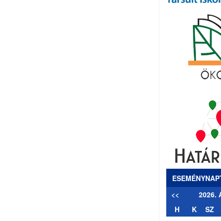
ESEMÉNYNAP
<<
2026.
H
K
SZ