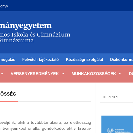
könyv
mogatás
Felvételi tájékoztató
Közösségi szolgálat
Diákönkorm
VERSENYEREDMÉNYEK
MUNKAKÖZÖSSÉGEK
D
ZÖSSÉG
eveljünk, akik a továbbtanulásra, az élethosszig
nítványainkból önálló, gondolkodó, aktív, kreatív