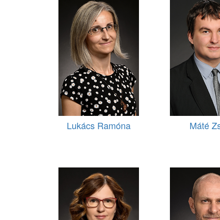
Lukács Ramóna
Máté Zs