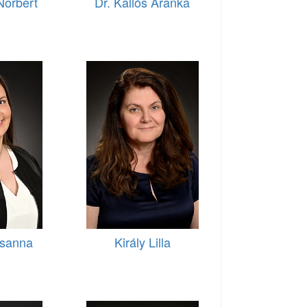
Norbert
Dr. Kallós Aranka
zsanna
Király Lilla