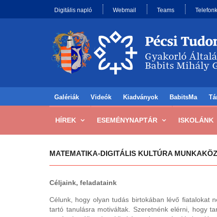
Digitális napló
Webmail
Teams
Telefon
Galériák
Videók
Kiadványok
BabitsMa
Tá
HÍREK
ESEMÉNYNAPTÁR
ISKOLÁNK
MATEMATIKA-DIGITÁLIS KULTÚRA MUNKAKÖ
Céljaink, feladataink
Célunk, hogy olyan tudás birtokában lévő fiatalokat n
tartó tanulásra motiváltak. Szeretnénk elérni, hogy ta