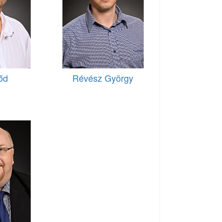
őd
Révész György