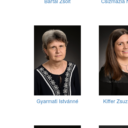
Bartal Zsolt
Csizmazia 
Gyarmati Istvánné
Kiffer Zsu