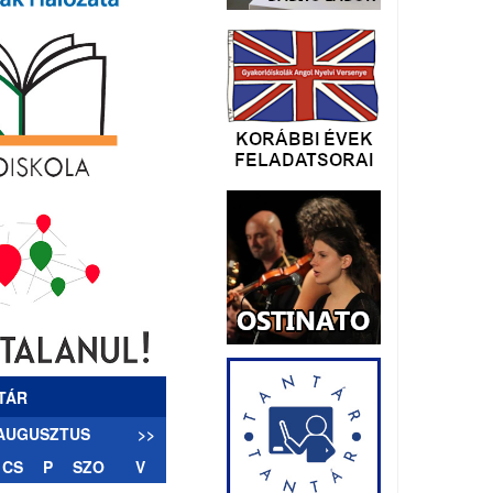
TÁR
 AUGUSZTUS
>>
CS
P
SZO
V