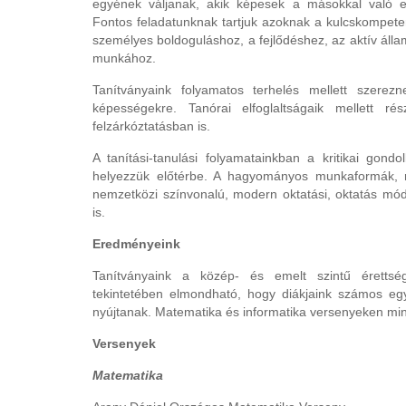
egyének váljanak, akik képesek a másokkal való eg
Fontos feladatunknak tartjuk azoknak a kulcskompete
személyes boldoguláshoz, a fejlődéshez, az aktív állam
munkához.
Tanítványaink folyamatos terhelés mellett szerezn
képességekre. Tanórai elfoglaltságaik mellett r
felzárkóztatásban is.
A tanítási-tanulási folyamatainkban a kritikai gon
helyezzük előtérbe. A hagyományos munkaformák, m
nemzetközi színvonalú, modern oktatási, oktatás mód
is.
Eredményeink
Tanítványaink a közép- és emelt szintű érettség
tekintetében elmondható, hogy diákjaink számos eg
nyújtanak. Matematika és informatika versenyeken min
Versenyek
Matematika