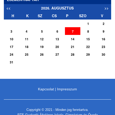
<<
2026. AUGUSZTUS
>>
H
K
SZ
CS
P
SZO
V
1
2
3
4
5
6
7
8
9
10
11
12
13
14
15
16
17
18
19
20
21
22
23
24
25
26
27
28
29
30
31
Kapcsolat
|
Impresszum
Copyright © 2021 - Minden jog fenntartva.
PTE Gyakorló Általános Iskola, Gimnázium és Óvoda