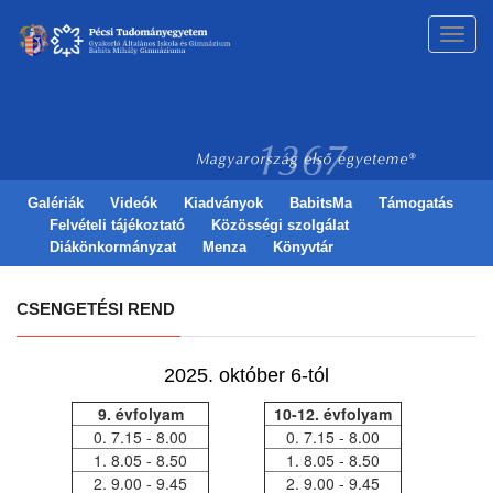
Toggl
navig
Galériák
Videók
Kiadványok
BabitsMa
Támogatás
Felvételi tájékoztató
Közösségi szolgálat
Diákönkormányzat
Menza
Könyvtár
CSENGETÉSI REND
2025. október 6-tól
9. évfolyam
10-12. évfolyam
0. 7.15 - 8.00
0. 7.15 - 8.00
1. 8.05 - 8.50
1. 8.05 - 8.50
2. 9.00 - 9.45
2. 9.00 - 9.45