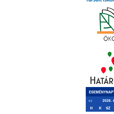
ESEMÉNYNAP
<<
2026.
H
K
SZ