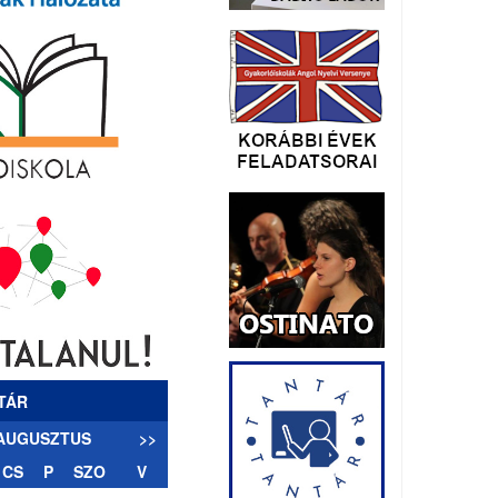
TÁR
 AUGUSZTUS
>>
CS
P
SZO
V