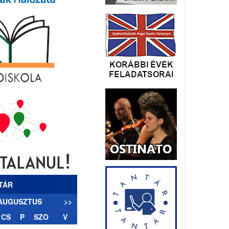
TÁR
 AUGUSZTUS
>>
CS
P
SZO
V