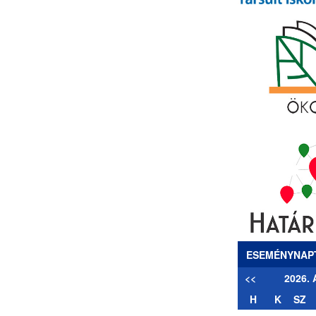
ESEMÉNYNAP
<<
2026.
H
K
SZ