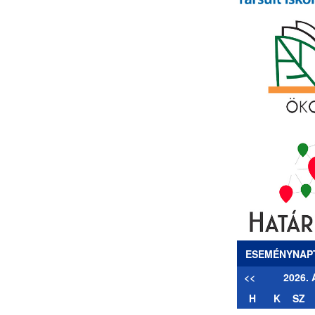
ESEMÉNYNAP
<<
2026.
H
K
SZ