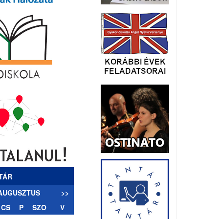
TÁR
 AUGUSZTUS
>>
CS
P
SZO
V