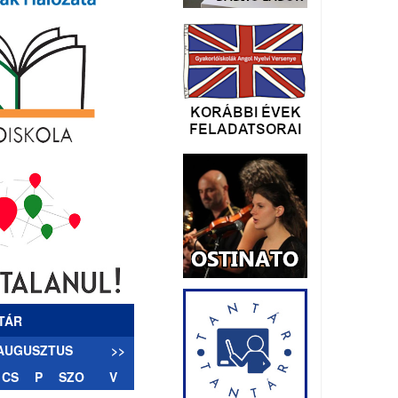
TÁR
 AUGUSZTUS
>>
CS
P
SZO
V