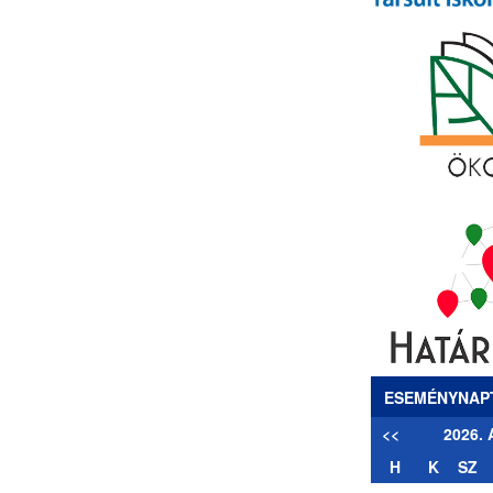
ESEMÉNYNAP
<<
2026.
H
K
SZ