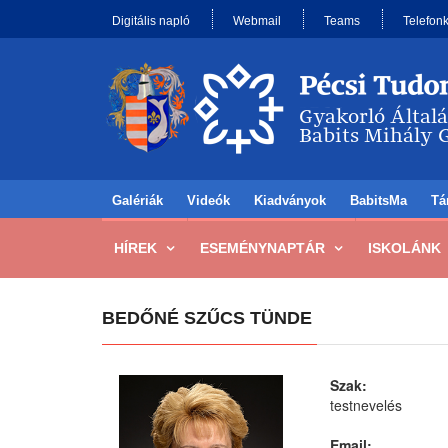
Digitális napló
Webmail
Teams
Telefon
Galériák
Videók
Kiadványok
BabitsMa
Tá
HÍREK
ESEMÉNYNAPTÁR
ISKOLÁNK
BEDŐNÉ SZŰCS TÜNDE
Szak:
testnevelés
Email: