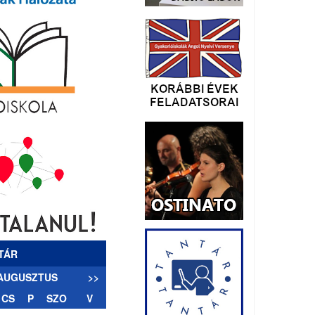
TÁR
 AUGUSZTUS
>>
CS
P
SZO
V