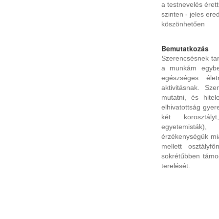
a testnevelés éret
szinten - jeles er
köszönhetően
Bemutatkozás
Szerencsésnek ta
a munkám egyben
egészséges éle
aktivitásnak. Sz
mutatni, és hitel
elhivatottság gyer
két korosztály
egyetemisták)
érzékenységük mia
mellett osztályf
sokrétűbben támo
terelését.