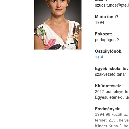
szucs.tunde@pte.
Mióta tanít?
1994
Fokozat:
pedagógus 2.
Osztályfőnök:
11.A
Egyéb iskolai te
szakvezető tanár
Kitüntetések:
2017-ben elnyerte
Egyesületének „Kiv
Eredmények:
1994-98 között az 
területi 2.,3., hely
Iflinger Kupa 2. h