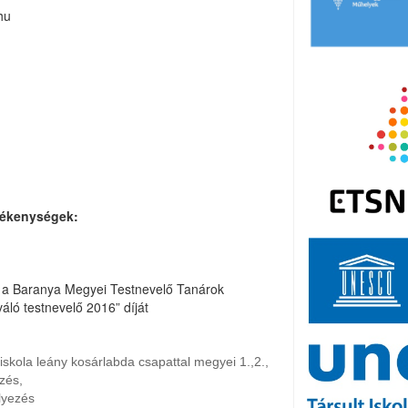
hu
vékenységek:
 a Baranya Megyei Testnevelő Tanárok
áló testnevelő 2016” díját
iskola leány kosárlabda csapattal megyei 1.,2.,
ezés,
elyezés