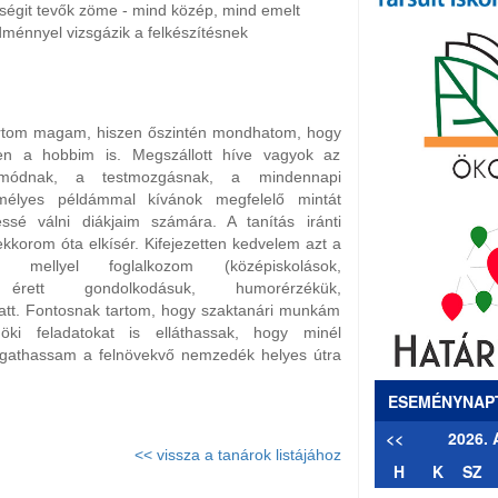
tségit tevők zöme - mind közép, mind emelt
edménnyel vizsgázik a felkészítésnek
rtom magam, hiszen őszintén mondhatom, hogy
 a hobbim is. Megszállott híve vagyok az
tmódnak, a testmozgásnak, a mindennapi
emélyes példámmal kívánok megfelelő mintát
essé válni diákjaim számára. A tanítás iránti
ekkorom óta elkísér. Kifejezetten kedvelem azt a
t, mellyel foglalkozom (középiskolások,
, érett gondolkodásuk, humorérzékük,
tt. Fontosnak tartom, hogy szaktanári munkám
őnöki feladatokat is elláthassak, hogy minél
gathassam a felnövekvő nemzedék helyes útra
ESEMÉNYNAP
<<
2026.
<< vissza a tanárok listájához
H
K
SZ