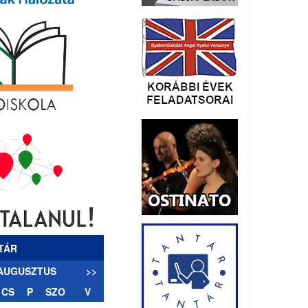
TÁR
 AUGUSZTUS
>>
CS
P
SZO
V