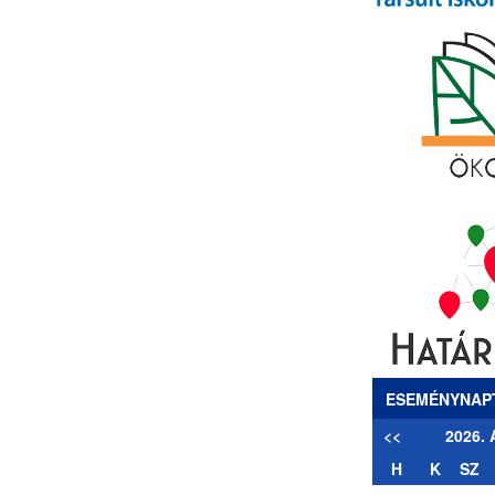
ESEMÉNYNAP
<<
2026.
H
K
SZ