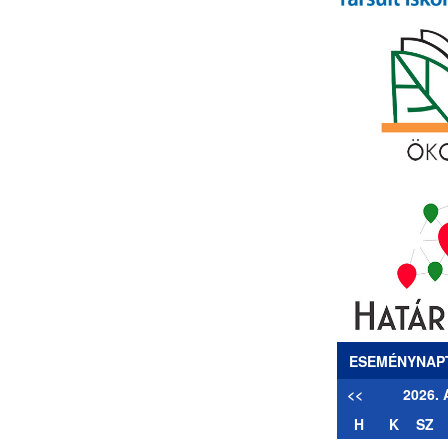
ESEMÉNYNAP
<<
2026.
H
K
SZ