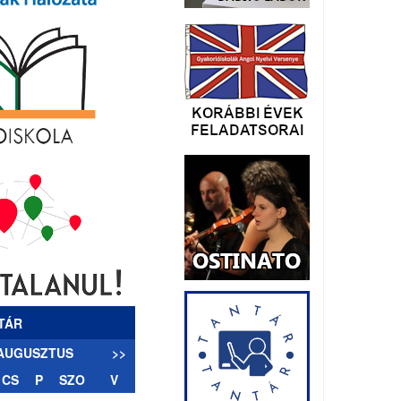
TÁR
 AUGUSZTUS
>>
CS
P
SZO
V